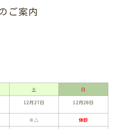
日のご案内
土
日
12月27日
12月28日
※△
休診