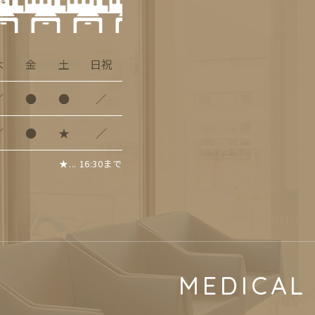
前
木
金
土
日祝
／
●
●
／
／
●
★
／
★... 16:30まで
MEDICAL