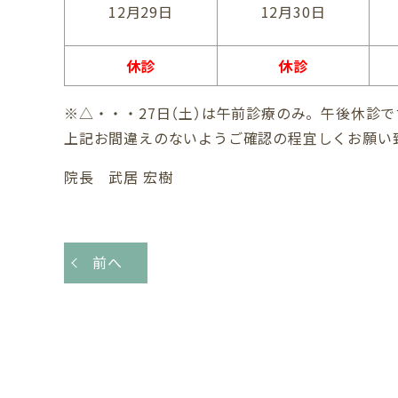
12月29日
12月30日
休診
休診
※△・・・27日（土）は午前診療のみ。午後休診で
上記お間違えのないようご確認の程宜しくお願い
院長 武居 宏樹
前へ