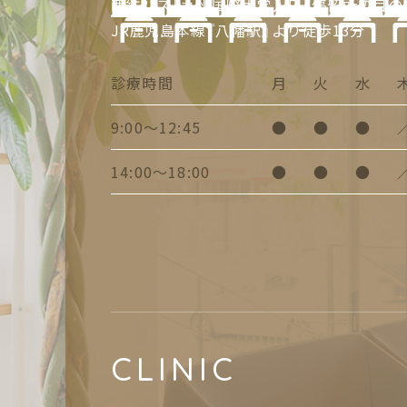
西鉄バス「九州国際大学入口」停留所の目の
JR鹿児島本線『八幡駅』より徒歩13分
診療時間
月
火
水
9:00～12:45
●
●
●
14:00～18:00
●
●
●
CLINIC