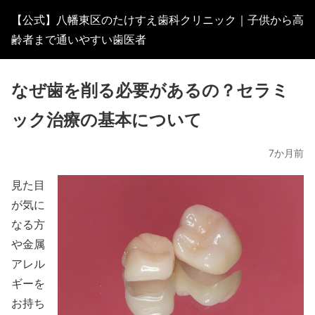
【公式】八幡東区のたけすえ歯科クリニック｜子供から高
齢者まで通いやすい歯医者
なぜ歯を削る必要があるの？セラミ
ック治療の基本について
7か月前
見た目
が気に
なる方
や金属
アレル
ギーを
お持ち